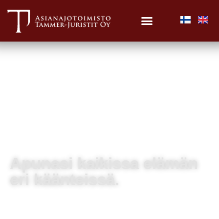
Apunasi kaikissa elämän
eri käänteissä.