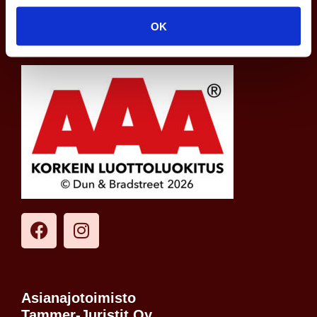
OK
Asianajotoimisto
Tammer-Juristit Oy