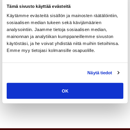
Oikeudenkäynteihin voidaan useimmiten
Tämä sivusto käyttää evästeitä
käyttää ns. oikeusturvavakuutusta, jolloin
Käytämme evästeitä sisällön ja mainosten räätälöintiin,
vakuutusyhtiö maksaa pääosan
sosiaalisen median tukeen sekä kävijämäärien
analysointiin. Jaamme tietoja sosiaalisen median,
asianajokuluista. Myös oikeusapu eli
mainonnan ja analytiikan kumppaneillemme sivuston
maksuton oikeudenkäynti on käytettävissä
käytöstäsi, ja he voivat yhdistää niitä muihin tietoihinsa.
oikeudenkäynneissä.
Emme myy tietojasi kolmansille osapuolille.
Ota yhteyttä
Näytä tiedot
OK
010 346 6640