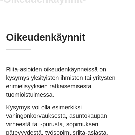
Oikeudenkäynnit
Riita-asioiden oikeudenkäynneissä on
kysymys yksityisten ihmisten tai yritysten
erimielisyyksien ratkaisemisesta
tuomioistuimessa.
Kysymys voi olla esimerkiksi
vahingonkorvauksesta, asuntokaupan
virheestä tai -purusta, sopimuksen
pätevyydestä, työsopimusriita-asiasta,