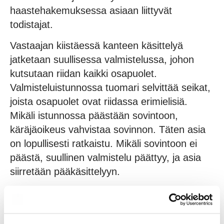
haastehakemuksessa asiaan liittyvät
todistajat.
Vastaajan kiistäessä kanteen käsittelyä
jatketaan suullisessa valmistelussa, johon
kutsutaan riidan kaikki osapuolet.
Valmisteluistunnossa tuomari selvittää seikat,
joista osapuolet ovat riidassa erimielisiä.
Mikäli istunnossa päästään sovintoon,
käräjäoikeus vahvistaa sovinnon. Täten asia
on lopullisesti ratkaistu. Mikäli sovintoon ei
päästä, suullinen valmistelu päättyy, ja asia
siirretään pääkäsittelyyn.
Riita-asian oikeudenkäynnissä ratkaisu eli
tuomio annetaan joko heti pääkäsittely
istunnon jälkeen tai myöhemmin kansliassa.