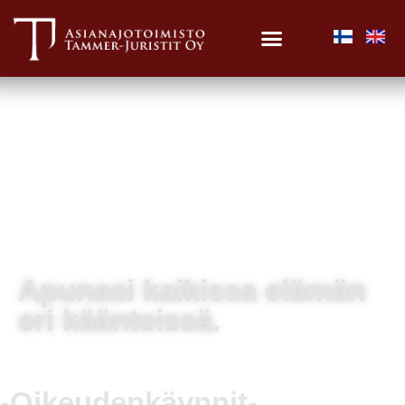
Apunasi kaikissa elämän
eri käänteissä.
-Oikeudenkäynnit-