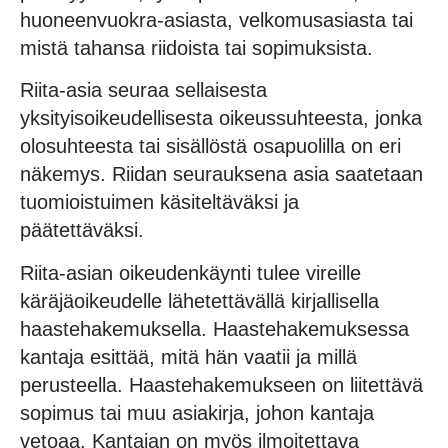
huoneenvuokra-asiasta, velkomusasiasta tai
mistä tahansa riidoista tai sopimuksista.
Riita-asia seuraa sellaisesta
yksityisoikeudellisesta oikeussuhteesta, jonka
olosuhteesta tai sisällöstä osapuolilla on eri
näkemys. Riidan seurauksena asia saatetaan
tuomioistuimen käsiteltäväksi ja
päätettäväksi.
Riita-asian oikeudenkäynti tulee vireille
käräjäoikeudelle lähetettävällä kirjallisella
haastehakemuksella. Haastehakemuksessa
kantaja esittää, mitä hän vaatii ja millä
perusteella. Haastehakemukseen on liitettävä
sopimus tai muu asiakirja, johon kantaja
vetoaa. Kantajan on myös ilmoitettava