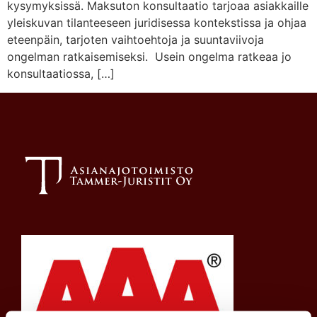
kysymyksissä. Maksuton konsultaatio tarjoaa asiakkaille
yleiskuvan tilanteeseen juridisessa kontekstissa ja ohjaa
eteenpäin, tarjoten vaihtoehtoja ja suuntaviivoja
ongelman ratkaisemiseksi. Usein ongelma ratkeaa jo
konsultaatiossa, […]