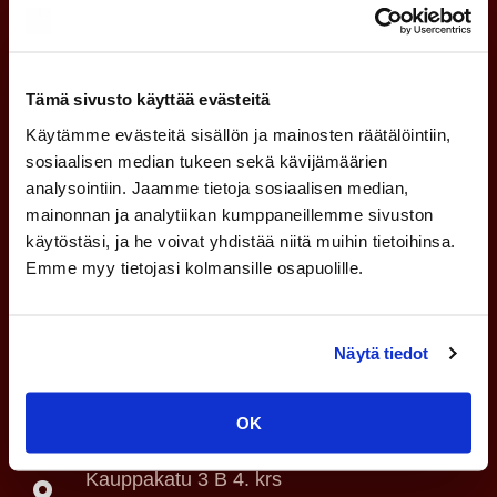
Tämä sivusto käyttää evästeitä
Käytämme evästeitä sisällön ja mainosten räätälöintiin,
sosiaalisen median tukeen sekä kävijämäärien
analysointiin. Jaamme tietoja sosiaalisen median,
mainonnan ja analytiikan kumppaneillemme sivuston
Asianajotoimisto
käytöstäsi, ja he voivat yhdistää niitä muihin tietoihinsa.
Tammer-Juristit Oy
Emme myy tietojasi kolmansille osapuolille.
Y-tunnus: 1053452-4
Ota yhteyttä
Näytä tiedot
Lähetä turvapostia
OK
Kauppakatu 3 B 4. krs