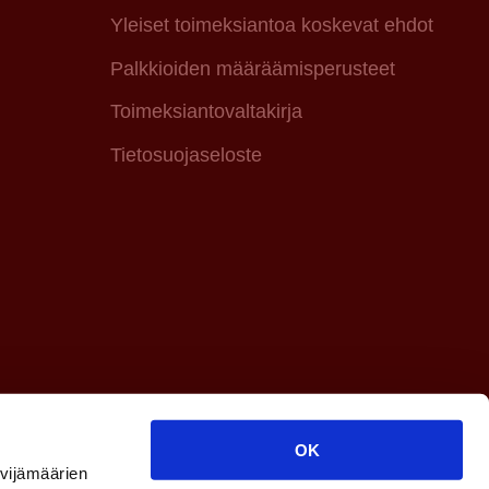
Yleiset toimeksiantoa koskevat ehdot
Palkkioiden määräämisperusteet
Toimeksiantovaltakirja
Tietosuojaseloste
OK
ävijämäärien