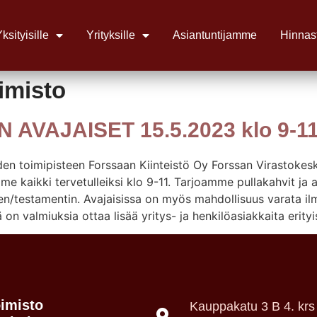
ksityisille
Yrityksille
Asiantuntijamme
Hinnas
imisto
 AVAJAISET 15.5.2023 klo 9-1
den toimipisteen Forssaan Kiinteistö Oy Forssan Virastoke
amme kaikki tervetulleiksi klo 9-11. Tarjoamme pullakahvit j
testamentin. Avajaisissa on myös mahdollisuus varata ilma
on valmiuksia ottaa lisää yritys- ja henkilöasiakkaita erityi
oimisto
Kauppakatu 3 B 4. krs