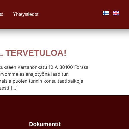
to
Yhteystiedot
1. TERVETULOA!
skukseen Kartanonkatu 10 A 30100 Forssa.
a arvomme asianajotyönä laaditun
isia puolen tunnin konsultaatioaikoja
sesti […]
Dokumentit