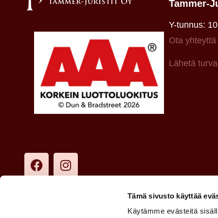
Tammer-Ju
Y-tunnus: 1
Ota yhteyttä
Lähetä turva
Tämä sivusto käyttää eväs
Käytämme evästeitä sisällö