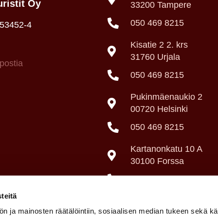
ristit Oy
33200 Tampere
050 469 8215
053452-4
Kisatie 2 2. krs
31760 Urjala
postia
050 469 8215
Pukinmäenaukio 2
00720 Helsinki
050 469 8215
Kartanonkatu 10 A
30100 Forssa
050 469 8215
teitä
n ja mainosten räätälöintiin, sosiaalisen median tukeen sekä k