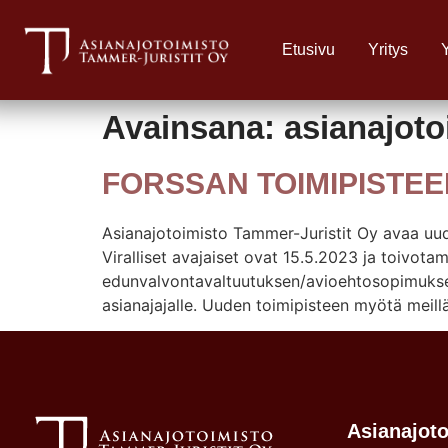
Etusivu
Yritys
Y
Avainsana:
asianajoto
FORSSAN TOIMIPISTEEN
Asianajotoimisto Tammer-Juristit Oy avaa uu
Viralliset avajaiset ovat 15.5.2023 ja toivot
edunvalvontavaltuutuksen/avioehtosopimuksen/
asianajajalle. Uuden toimipisteen myötä meillä 
Asianajot